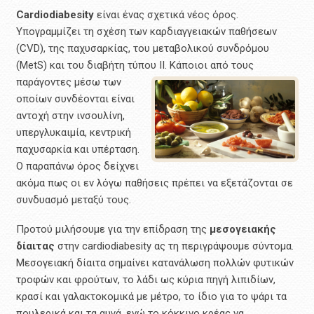
C
ardiodiabesity
είναι ένας σχετικά νέος όρος.
Υπογραμμίζει τη σχέση των καρδιαγγειακών παθήσεων
(CVD), της παχυσαρκίας, του μεταβολικού συνδρόμου
(MetS) και του διαβήτη τύπου ΙΙ. Κάποιοι από τους
παράγοντες μέσω των
οποίων συνδέονται είναι
αντοχή στην ινσουλίνη,
υπεργλυκαιμία, κεντρική
παχυσαρκία και υπέρταση.
Ο παραπάνω όρος δείχνει
ακόμα πως οι εν λόγω παθήσεις πρέπει να εξετάζονται σε
συνδυασμό μεταξύ τους.
Προτού μιλήσουμε για την επίδραση της
μεσογειακής
δίαιτας
στην cardiodiabesity ας τη περιγράψουμε σύντομα.
Μεσογειακή δίαιτα σημαίνει κατανάλωση πολλών φυτικών
τροφών και φρούτων, το λάδι ως κύρια πηγή λιπιδίων,
κρασί και γαλακτοκομικά με μέτρο, το ίδιο για το ψάρι τα
πουλερικά και τα αυγά, ενώ το κόκκινο κρέας να