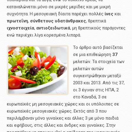
καταναλώνεται μόνο σε μικρές μερίδες και με μικρή
συχνότητα. Η μεσογειακή δίαιτα παρέχει πολλές
ίνες
και
πρωτεΐνη
,
σύνθετους
υδατάνθρακες
, θρεπτικά
ιχνοστοιχεία
,
αντιοξειδωτικά
, μη θρεπτικούς παράγοντες
ενώ περιέχει λίγα κορεσμένα λιπαρά.
Το άρθρο αυτό βασίζεται
σε μια επιθεώρηση
37
μελετών. Τα στοιχεία των
μελετών αυτών
συγκεντρώθηκαν μεταξύ
2003 και 2013. Από τις 37,
οι 3 έγιναν στις ΗΠΑ, 2
στο Καναδά, 3 σε
ευρωπαϊκές μη μεσογειακές χώρες και οι υπόλοιπες σε
ευρωπαϊκές μεσογειακές χώρες. Εκτός από 3 που
περιλάμβαναν μόνο γυναίκες και άλλες 3 με μόνο παιδιά
και εφήβους, στις άλλες και άνδρες και γυναίκες. Στην