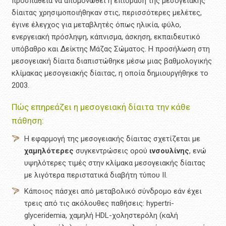
προσπάθεια να απομονωθεί η επίδραση της μεσογειακής
δίαιτας χρησιμοποιήθηκαν στις, περισσότερες μελέτες,
έγινε έλεγχος για μεταβλητές όπως ηλικία, φύλο,
ενεργειακή πρόσληψη, κάπνισμα, άσκηση, εκπαιδευτικό
υπόβαθρο και Δείκτης Μάζας Σώματος. Η προσήλωση στη
μεσογειακή δίαιτα διαπιστώθηκε μέσω μιας βαθμολογικής
κλίμακας μεσογειακής δίαιτας, η οποία δημιουργήθηκε το
2003.
Πώς επηρεάζει η μεσογειακή δίαιτα την κάθε
πάθηση:
Η εφαρμογή της μεσογειακής δίαιτας σχετίζεται με
χαμηλότερες
συγκεντρώσεις ορού
ινσουλίνης
, ενώ
υψηλότερες τιμές στην κλίμακα μεσογειακής δίαιτας
με λιγότερα περιστατικά διαβήτη τύπου ΙΙ.
Κάποιος πάσχει από μεταβολικό σύνδρομο εάν έχει
τρεις από τις ακόλουθες παθήσεις: hypertri-
glyceridemia, χαμηλή HDL-χοληστερόλη (καλή