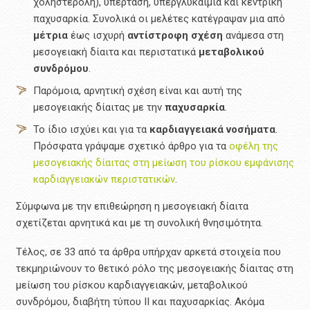
χοληστερόλη), υπέρταση, υπεργλυκαιμία και κεντρική
παχυσαρκία. Συνολικά οι μελέτες κατέγραψαν μια από
μέτρια
έως ισχυρή
αντίστροφη
σχέση
ανάμεσα στη
μεσογειακή δίαιτα και περιστατικά
μεταβολικού
συνδρόμου
.
Παρόμοια, αρνητική σχέση είναι και αυτή της
μεσογειακής δίαιτας με την
παχυσαρκία
.
Το ίδιο ισχύει και για τα
καρδιαγγειακά νοσήματα
.
Πρόσφατα γράψαμε σχετικό άρθρο για τα
οφέλη της
μεσογειακής δίαιτας στη μείωση του ρίσκου εμφάνισης
καρδιαγγειακών περιστατικών
.
Σύμφωνα με την επιθεώρηση η μεσογειακή δίαιτα
σχετίζεται αρνητικά και με τη συνολική θνησιμότητα.
Τέλος, σε 33 από τα άρθρα υπήρχαν αρκετά στοιχεία που
τεκμηριώνουν το θετικό ρόλο της μεσογειακής δίαιτας στη
μείωση του ρίσκου καρδιαγγειακών, μεταβολικού
συνδρόμου, διαβήτη τύπου ΙΙ και παχυσαρκίας. Ακόμα