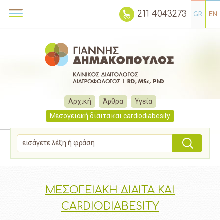
211 4043273
GR
EN
Αρχική
Άρθρα
Υγεία
Μεσογειακή δίαιτα και cardiodiabesity
ΜΕΣΟΓΕΙΑΚΗ ΔΙΑΙΤΑ ΚΑΙ
CARDIODIABESITY