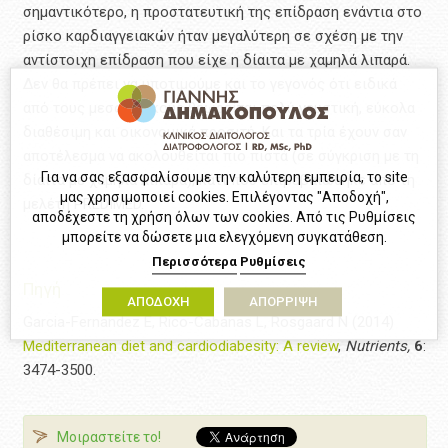
σημαντικότερο, η προστατευτική της επίδραση ενάντια στο
ρίσκο καρδιαγγειακών ήταν μεγαλύτερη σε σχέση με την
αντίστοιχη επίδραση που είχε η δίαιτα με χαμηλά λιπαρά.
Δεν θα πρέπει να υποτιμούμε και το γεγονός ότι ειδικά
από τους μεσογειακούς θεωρείται πολύ γευστική, εύκολα
διαθέσιμη και οικονομικά προσιτή. Και τα τρία έχουν σαν
αποτέλεσμα να ακολουθείται πιο πιστά (σε σύγκριση με τη
Για να σας εξασφαλίσουμε την καλύτερη εμπειρία, το site
δίαιτα με χαμηλά λιπαρά), κάτι που επιβεβαιώθηκε από τη
μας χρησιμοποιεί cookies. Επιλέγοντας "Αποδοχή",
μελέτη PREDIMED.
αποδέχεστε τη χρήση όλων των cookies. Από τις Ρυθμίσεις
μπορείτε να δώσετε μια ελεγχόμενη συγκατάθεση.
Περισσότερα
Ρυθμίσεις
Πηγή
ΑΠΟΔΟΧΗ
ΑΠΟΡΡΙΨΗ
Garcia-Fernandez E, Rico-Cabanas L, Rosgaard N (2014)
Mediterranean diet and cardiodiabesity: A review
,
Nutrients,
6
:
3474-3500.
Μοιραστείτε το!