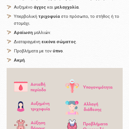
Αυξημένο
άγχος
και
μελαγχολία
.
Υπερβολική
τριχοφυία
στο πρόσωπο, το στήθος ή το
στομάχι.
Αραίωση
μαλλιών.
Διαταραγμένη
εικόνα
σώματος
.
Προβλήματα με τον
ύπνο
.
Ακμή
.