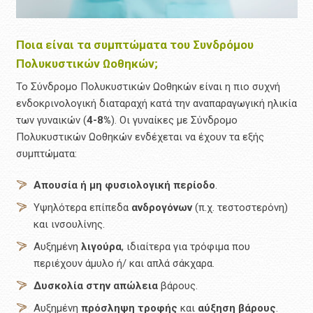
Ποια είναι τα συμπτώματα του Συνδρόμου
Πολυκυστικών Ωοθηκών;
Το Σύνδρομο Πολυκυστικών Ωοθηκών είναι η πιο συχνή
ενδοκρινολογική διαταραχή κατά την αναπαραγωγική ηλικία
των γυναικών (
4-8%
). Οι γυναίκες με Σύνδρομο
Πολυκυστικών Ωοθηκών ενδέχεται να έχουν τα εξής
συμπτώματα:
Απουσία
ή μη φυσιολογική
περίοδο
.
Υψηλότερα επίπεδα
ανδρογόνων
(π.χ. τεστοστερόνη)
και ινσουλίνης.
Αυξημένη
λιγούρα
, ιδιαίτερα για τρόφιμα που
περιέχουν άμυλο ή/ και απλά σάκχαρα.
Δυσκολία
στην απώλεια
βάρους.
Αυξημένη
πρόσληψη
τροφής
και
αύξηση βάρους
.