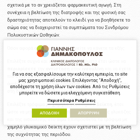
σχετικά με το αν χρειάζεται φαρμακευτική αγωγή. Στη
συνέχεια η βελτίωση της διατροφής και της φυσική σας
δραστηριότητας αποτελούν το κλειδί για να βοηθήσετε το
σώμα σας να διαχειριστεί τα συμπτώματα του Συνδρόμου
Πολυκυστικών Ωοθηκών.
Όσον αφορά στη
διατροφή
μπορείτε να κάνετε τα εξής:
Επιλέξτε συχνά και ισορροπημένα γεύματα έτσι ώστε να
περιορίσετε
την
αντίσταση
στην
ινσουλίνη
και να έχετε
Για να σας εξασφαλίσουμε την καλύτερη εμπειρία, το site
πιο σταθερά επίπεδα γλυκόζης στο αίμα. Συνδυάστε το
μας χρησιμοποιεί cookies. Επιλέγοντας "Αποδοχή",
άμυλο με καλό λίπος και πρωτεΐνη το οποίο θα βοηθήσει
αποδέχεστε τη χρήση όλων των cookies. Από τις Ρυθμίσεις
στη διαχείρισης της γλυκόζης από το σώμα σας.
μπορείτε να δώσετε μια ελεγχόμενη συγκατάθεση.
Περισσότερα
Ρυθμίσεις
Επιλέξτε τρόφιμα με
χαμηλό γλυκαιμικό δείκτη
, έτσι
ώστε να μην αυξάνονται απότομα τα επίπεδα της γλυκόζης
ΑΠΟΔΟΧΗ
ΑΠΟΡΡΙΨΗ
και της ινσουλίνης στο αίμα. Επιπρόσθετα, τα τρόφιμα με
χαμηλό γλυκαιμικό δείκτη έχουν σχετιστεί με τη βελτίωση
της συχνότητας της περιόδου.