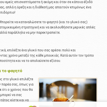
που εμείς επισκεπτόμαστε ή ακόμη και όταν σε κάποια έξοδό
μας, απλά η όρεξη και η διάθεσή μας απαιτούν επιμόνως ένα
επιδόρπιο!
Μπορείτε να καταναλώσετε το φαγητό (και το γλυκό σας)
ξατομικευμένη στρατηγική και να ακολουθήσετε μερικές απλές
 αλλά παράλληλα να μην παρεκτραπείτε.
ικά, επιλέξτε ένα γλυκό που σας αρέσει πολύ και
ντας χρόνο μεταξύ της κάθε μπουκιάς. Κατά αυτόν τον τρόπο
ποσότητα και να το απολαύσετε εξίσου.
ά το φαγητό
ας στο γλυκό επιλέξτε
ν παρέα σας, όπως για
 ότι ο χρόνος που θα
μπορεί να σας
τάτος είστε και να