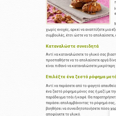
χωρίς ενοχές, αρκεί να αναπτύξετε μια ε
συμβουλές, έτσι ώστε να το απολαύσετε,
Καταναλώστε συνειδητά
Αντί να καταναλώσετε το γλυκό σας βιαστ
προσπαθήστε να το απολαύσετε αργά δίνο
είναι πιθανό να καταναλώσετε μικρότερη 
Επιλέξτε ένα ζεστό ρόφημα μετ
Αντί να περάσετε από το φαγητό απευθεί
ένα ζεστό ρόφημα μόνος σας ή μαζί με τη
παράδειγμα τσάι ή καφέ. Θα παρατηρήσετε
περάσει απολαμβάνοντας το ρόφημά σας, 
βοηθήσει να συνειδητοποιήσετε πόσο χορ
αποφύγετε το γλυκό.