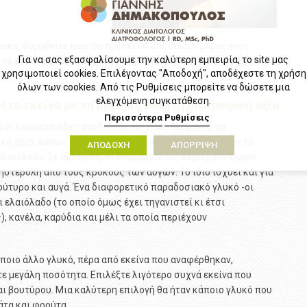
υκά, θυμηθείτε πως θα πρέπει να αποτελούν μέρος ενός
Για να σας εξασφαλίσουμε την καλύτερη εμπειρία, το site μας
να έχετε και όλα τα οφέλη που προσφέρει η διατροφή στην
χρησιμοποιεί cookies. Επιλέγοντας "Αποδοχή", αποδέχεστε τη χρήση
όλων των cookies. Από τις Ρυθμίσεις μπορείτε να δώσετε μια
ελεγχόμενη συγκατάθεση.
τε εκείνα με τη μέγιστη δυνατή διατροφική αξία
Περισσότερα
Ρυθμίσεις
 οι κουραμπιέδες αποδίδουν τις ίδιες θερμίδες, τα
ή αξία, καθώς δεν περιέχουν ζωικό λίπος, ενώ έχουν τα
ΑΠΟΔΟΧΗ
ΑΠΟΡΡΙΨΗ
λαιόλαδο. Σε αντίθεση, οι κουραμπιέδες περιέχουν ζωικό
στερόλη από τους κρόκους των αυγών. Το ίδιο ισχύει και για
βούτυρο και αυγά. Ένα διαφορετικό παραδοσιακό γλυκό -οι
 ελαιόλαδο (το οποίο όμως έχει τηγανιστεί κι έτσι
, κανέλα, καρύδια και μέλι τα οποία περιέχουν
ποιο άλλο γλυκό, πέρα από εκείνα που αναφέρθηκαν,
 μεγάλη ποσότητα. Επιλέξτε λιγότερο συχνά εκείνα που
ι βουτύρου. Μια καλύτερη επιλογή θα ήταν κάποιο γλυκό που
άτα και φρούτα.