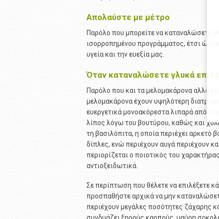
Απολαύστε με μέτρο
Παρόλο που μπορείτε να καταναλώσετε γλ
ισορροπημένου προγράμματος, έτσι ώστε 
υγεία και την ευεξία μας.
Όταν καταναλώσετε γλυκά επιλέξ
Παρόλο που και τα μελομακάρονα αλλά και
μελομακάρονα έχουν υψηλότερη διατροφικ
ευεργετικά μονοακόρεστα λιπαρά από το ε
λίπος λόγω του βουτύρου, καθώς και χολη
τη βασιλόπιτα, η οποία περιέχει αρκετό 
δίπλες, ενώ περιέχουν αυγά περιέχουν και
περιορίζεται ο ποιοτικός του χαρακτήρας)
αντιοξειδωτικά.
Σε περίπτωση που θέλετε να επιλέξετε κά
προσπαθήστε αρχικά να μην καταναλώσετε
περιέχουν μεγάλες ποσότητες ζάχαρης κα
συνδυάζει ξηρούς καρπούς, μαύρη σοκολ