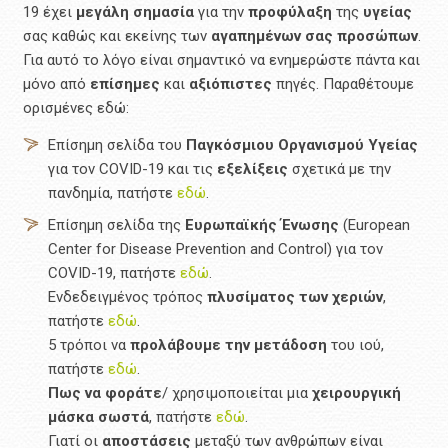
19 έχει
μεγάλη σημασία
για την
προφύλαξη
της
υγείας
σας καθώς και εκείνης των
αγαπημένων
σας
προσώπων
.
Για αυτό το λόγο είναι σημαντικό να ενημερώστε πάντα και
μόνο από
επίσημες
και
αξιόπιστες
πηγές. Παραθέτουμε
ορισμένες εδώ:
Επίσημη σελίδα του
Παγκόσμιου Οργανισμού Υγείας
για τον COVID-19 και τις
εξελίξεις
σχετικά με την
πανδημία, πατήστε
εδώ
.
Επίσημη σελίδα της
Ευρωπαϊκής Ένωσης
(European
Center for Disease Prevention and Control) για τον
COVID-19, πατήστε
εδώ
.
Ενδεδειγμένος τρόπος
πλυσίματος
των χεριών
,
πατήστε
εδώ
.
5 τρόποι να
προλάβουμε
την μετάδοση
του ιού,
πατήστε
εδώ
.
Πως
να
φοράτε
/ χρησιμοποιείται μια
χειρουργική
μάσκα
σωστά
, πατήστε
εδώ
.
Γιατί οι
αποστάσεις
μεταξύ των ανθρώπων είναι