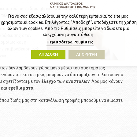
έσω του πεπτιδίου ghrein, ενώ επιδρά και στο γ-
υ τελευταίου μεταβληθούν το
αποτέλεσμα είναι διέγερση της
Για να σας εξασφαλίσουμε την καλύτερη εμπειρία, το site μας
περνά μέσα από
χρησιμοποιεί cookies. Επιλέγοντας "Αποδοχή", αποδέχεστε τη χρήση
όλων των cookies. Από τις Ρυθμίσεις μπορείτε να δώσετε μια
πιπροσθέτως, έχει
ελεγχόμενη συγκατάθεση.
ιβράβευσης στον
ρομοίως και η
Περισσότερα
Ρυθμίσεις
ην επιβράβευση ενώ
ΑΠΟΔΟΧΗ
ΑΠΟΡΡΙΨΗ
νακ.
των δεν λαμβάνουν χώρα μόνο μέσω του συστήματος
νύουν ότι και οι τρεις μπορούν να διαταράξουν τη λειτουργία
 σχετίζονται με τον
έλεγχο
των
αναστολών
. Άρα μας κάνουν
και
ερεθίσματα
.
όπου ζωής μας στη κατανάλωση τροφής μπορούμε να είμαστε