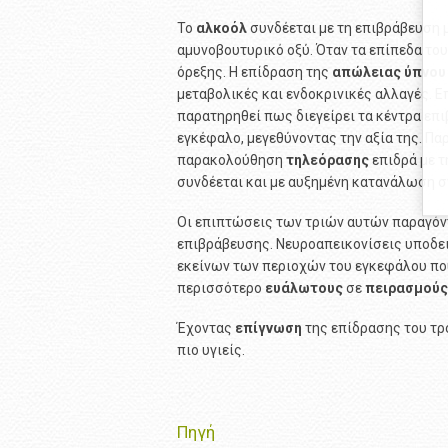
Το
αλκοόλ
συνδέεται με τη επιβράβευση μ
αμυνοβουτυρικό οξύ. Όταν τα επίπεδα το
όρεξης. Η επίδραση της
απώλειας
ύπνου
μεταβολικές και ενδοκρινικές αλλαγές. Ε
παρατηρηθεί πως διεγείρει τα κέντρα επ
εγκέφαλο, μεγεθύνοντας την αξία της. Πα
παρακολούθηση
τηλεόρασης
επιδρά με τ
συνδέεται και με αυξημένη κατανάλωση σ
Οι επιπτώσεις των τριών αυτών παραγόν
επιβράβευσης. Νευροαπεικονίσεις υποδεικ
εκείνων των περιοχών του εγκεφάλου που
περισσότερο
ευάλωτους
σε
πειρασμούς
Έχοντας
επίγνωση
της επίδρασης του τρ
πιο υγιείς.
Πηγή