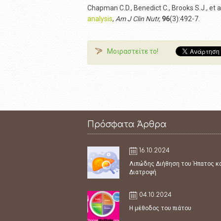
Chapman C.D., Benedict C., Brooks S.J., et a
analysis
,
Am J Clin Nutr,
96
(3):492-7.
Μοιραστείτε το!
Πρόσφατα Άρθρα
16.10.2024
Λιπώδης Διήθηση του Ήπατος κ
Διατροφή
04.10.2024
Η μέθοδος του πιάτου