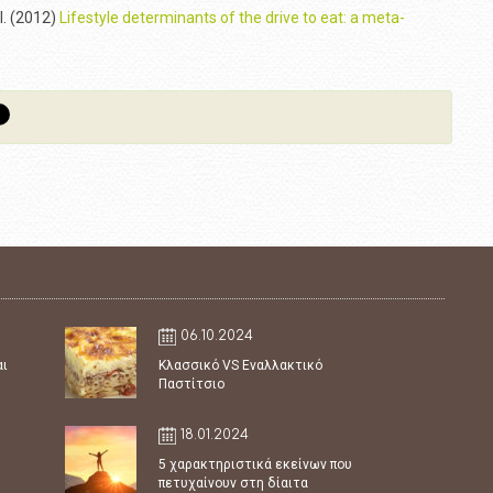
l. (2012)
Lifestyle determinants of the drive to eat: a meta-
06.10.2024
αι
Κλασσικό VS Εναλλακτικό
Παστίτσιο
18.01.2024
5 χαρακτηριστικά εκείνων που
πετυχαίνουν στη δίαιτα