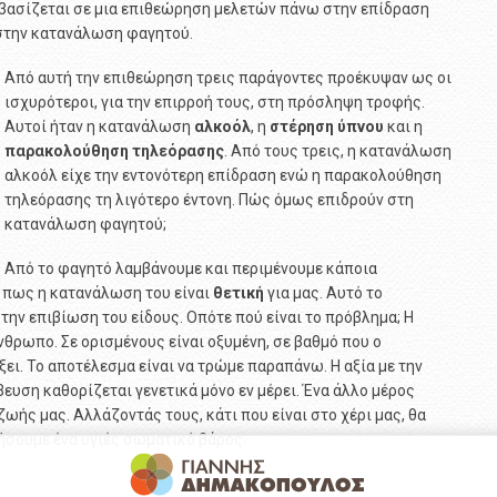
 βασίζεται σε μια επιθεώρηση μελετών πάνω στην επίδραση
στην κατανάλωση φαγητού.
Από αυτή την επιθεώρηση τρεις παράγοντες προέκυψαν ως οι
ισχυρότεροι, για την επιρροή τους, στη πρόσληψη τροφής.
Αυτοί ήταν η κατανάλωση
αλκοόλ
, η
στέρηση
ύπνου
και η
παρακολούθηση
τηλεόρασης
. Από τους τρεις, η κατανάλωση
αλκοόλ είχε την εντονότερη επίδραση ενώ η παρακολούθηση
τηλεόρασης τη λιγότερο έντονη. Πώς όμως επιδρούν στη
κατανάλωση φαγητού;
Από το φαγητό λαμβάνουμε και περιμένουμε κάποια
 πως η κατανάλωση του είναι
θετική
για μας. Αυτό το
την επιβίωση του είδους. Οπότε πού είναι το πρόβλημα; Η
θρωπο. Σε ορισμένους είναι οξυμένη, σε βαθμό που ο
ει. Το αποτέλεσμα είναι να τρώμε παραπάνω. Η αξία με την
βευση καθορίζεται γενετικά μόνο εν μέρει. Ένα άλλο μέρος
ωής μας. Αλλάζοντάς τους, κάτι που είναι στο χέρι μας, θα
ήσουμε ένα υγιές σωματικό βάρος.