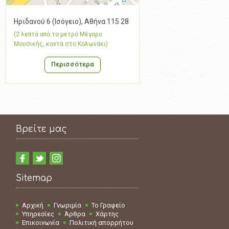
Ηριδανού 6 (Ισόγειο), Αθήνα 115 28
(2 λεπτά από το μετρό Μέγαρο
Μουσικής, κοντά στο Κολωνάκι)
Περισσότερα
Βρείτε μας
Sitemap
Αρχική
Γνωριμία
Το Γραφείο
Υπηρεσίες
Άρθρα
Χάρτης
Επικοινωνία
Πολιτική απορρήτου