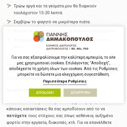
Τρώω αργά και τα γεύματα μου θα διαρκούν
τουλάχιστον 15-20 λεπτά.
Σερβίρω το φαγητό σε μικρότερα πιάτα.
Κλείνω την τηλεόραση κατά τη διάρκεια του φαγητού.
Αποφεύγω να έχω διατροφικούς πειρασμούς στο
σπίτι.
Για να σας εξασφαλίσουμε την καλύτερη εμπειρία, το site
Το να κρατήσετε ένα
ημερολόγιο τροφίμων
μπορεί
μας χρησιμοποιεί cookies. Επιλέγοντας "Αποδοχή",
επίσης να σας βοηθήσει να εντοπίσετε αλλαγές που θέλετε
αποδέχεστε τη χρήση όλων των cookies. Από τις Ρυθμίσεις
να κάνετε στη διατροφή σας ενώ μπορεί να βοηθήσει και
μπορείτε να δώσετε μια ελεγχόμενη συγκατάθεση.
στο να
αξιολογείτε
την πρόοδο σας.
Περισσότερα
Ρυθμίσεις
Αν κάτι δεν πάει καλά
ΑΠΟΔΟΧΗ
ΑΠΟΡΡΙΨΗ
Είναι απολύτως φυσιολογικό. Υπάρχουν φορές που
κάποιες καταστάσεις θα σας εμποδίσουν από το να
πετύχετε
τους στόχους σας όπως ασθένεια, αυξημένο
φορτίο στην εργασία, διακοπές, κτλ. Για να επανέλθετε