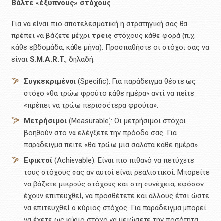
Βάλτε «έξυπνους» στόχους
Για να είναι πιο αποτελεσματική η στρατηγική σας θα
πρέπει να βάζετε μέχρι
τρεις
στόχους κάθε φορά (π.χ.
κάθε εβδομάδα, κάθε μήνα). Προσπαθήστε οι στόχοι σας να
είναι
S.
M.
A.
R.
T.
, δηλαδή:
Συγκεκριμένοι
(Specific): Για παράδειγμα θέστε ως
στόχο «θα τρώω φρούτο κάθε ημέρα» αντί να πείτε
«πρέπει να τρώω περισσότερα φρούτα».
Μετρήσιμοι
(Measurable): Οι μετρήσιμοι στόχοι
βοηθούν στο να ελέγξετε την πρόοδο σας. Για
παράδειγμα πείτε «θα τρώω μια σαλάτα κάθε ημέρα».
Εφικτοί
(Achievable): Είναι πιο πιθανό να πετύχετε
τους στόχους σας αν αυτοί είναι ρεαλιστικοί. Μπορείτε
να βάζετε μικρούς στόχους και στη συνέχεια, εφόσον
έχουν επιτευχθεί, να προσθέτετε και άλλους έτσι ώστε
να επιτευχθεί ο κύριος στόχος. Για παράδειγμα μπορεί
να έχετε ως κύριο στόχο να μειώσετε την ποσότητα