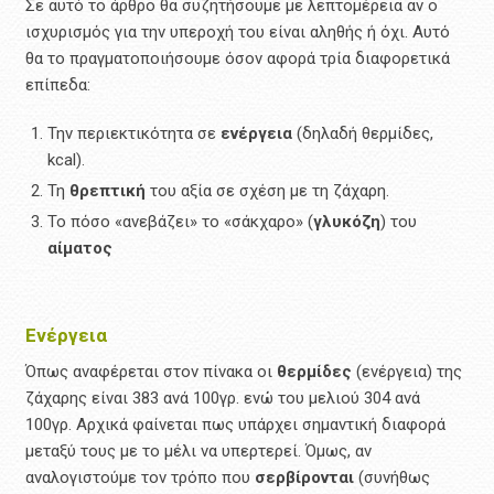
Σε αυτό το άρθρο θα συζητήσουμε με λεπτομέρεια αν ο
ισχυρισμός για την υπεροχή του είναι αληθής ή όχι. Αυτό
θα το πραγματοποιήσουμε όσον αφορά τρία διαφορετικά
επίπεδα:
Την περιεκτικότητα σε
ενέργεια
(δηλαδή θερμίδες,
kcal).
Τη
θρεπτική
του αξία σε σχέση με τη ζάχαρη.
Το πόσο «ανεβάζει» το «σάκχαρο» (
γλυκόζη
) του
αίματος
Ενέργεια
Όπως αναφέρεται στον πίνακα οι
θερμίδες
(ενέργεια) της
ζάχαρης είναι 383 ανά 100γρ. ενώ του μελιού 304 ανά
100γρ. Αρχικά φαίνεται πως υπάρχει σημαντική διαφορά
μεταξύ τους με το μέλι να υπερτερεί. Όμως, αν
αναλογιστούμε τον τρόπο που
σερβίρονται
(συνήθως