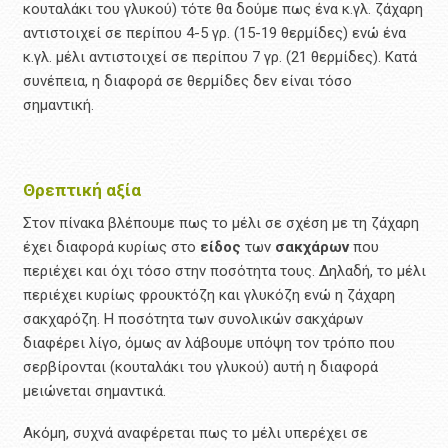
κουταλάκι του γλυκού) τότε θα δούμε πως ένα κ.γλ. ζάχαρη
αντιστοιχεί σε περίπου 4-5 γρ. (15-19 θερμίδες) ενώ ένα
κ.γλ. μέλι αντιστοιχεί σε περίπου 7 γρ. (21 θερμίδες). Κατά
συνέπεια, η διαφορά σε θερμίδες δεν είναι τόσο
σημαντική.
Θρεπτική αξία
Στον πίνακα βλέπουμε πως το μέλι σε σχέση με τη ζάχαρη
έχει διαφορά κυρίως στο
είδος
των
σακχάρων
που
περιέχει και όχι τόσο στην ποσότητα τους. Δηλαδή, το μέλι
περιέχει κυρίως φρουκτόζη και γλυκόζη ενώ η ζάχαρη
σακχαρόζη. Η ποσότητα των συνολικών σακχάρων
διαφέρει λίγο, όμως αν λάβουμε υπόψη τον τρόπο που
σερβίρονται (κουταλάκι του γλυκού) αυτή η διαφορά
μειώνεται σημαντικά.
Ακόμη, συχνά αναφέρεται πως το μέλι υπερέχει σε