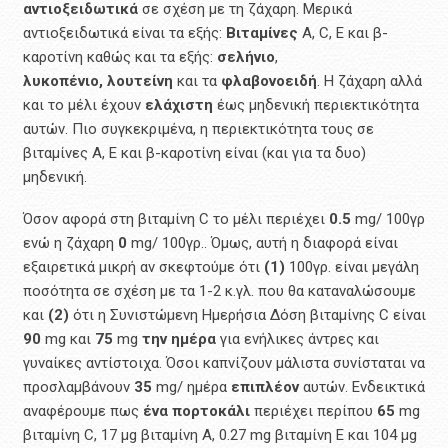
αντιοξειδωτικά
σε σχέση με τη ζάχαρη. Μερικά
αντιοξειδωτικά είναι τα εξής:
Βιταμίνες
A, C, E και β-
καροτίνη καθώς και τα εξής:
σελήνιο
,
λυκοπένιo,
λουτείνη
και τα
φλαβονοειδή
. H ζάχαρη αλλά
και το μέλι έχουν
ελάχιστη
έως μηδενική περιεκτικότητα
αυτών. Πιο συγκεκριμένα, η περιεκτικότητα τους σε
βιταμίνες Α, Ε και β-καροτίνη είναι (και για τα δυο)
μηδενική.
Όσον αφορά στη βιταμίνη C το μέλι περιέχει
0.5
mg/ 100γρ
ενώ η ζάχαρη
0
mg/ 100γρ.. Όμως, αυτή η διαφορά είναι
εξαιρετικά μικρή αν σκεφτούμε ότι
(1)
100γρ. είναι μεγάλη
ποσότητα σε σχέση με τα 1-2 κ.γλ. που θα καταναλώσουμε
και
(2)
ότι η Συνιστώμενη Ημερήσια Δόση βιταμίνης C είναι
90
mg και
75
mg
την
ημέρα
για ενήλικες άντρες και
γυναίκες αντίστοιχα. Όσοι καπνίζουν μάλιστα συνίσταται να
προσλαμβάνουν
35
mg/ ημέρα
επιπλέον
αυτών. Ενδεικτικά
αναφέρουμε πως
ένα
πορτοκάλι
περιέχει περίπου
65
mg
βιταμίνη C, 17 μg βιταμίνη Α, 0.27 mg βιταμίνη Ε και 104 μg