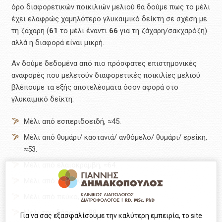
όρο διαφορετικών ποικιλιών μελιού θα δούμε πως το μέλι
έχει ελαφρώς χαμηλότερο γλυκαιμικό δείκτη σε σχέση με
τη ζάχαρη (
61
το μέλι έναντι
66
για τη ζάχαρη/σακχαρόζη)
αλλά η διαφορά είναι μικρή.
Αν δούμε δεδομένα από πιο πρόσφατες επιστημονικές
αναφορές που μελετούν διαφορετικές ποικιλίες μελιού
βλέπουμε τα εξής αποτελέσματα όσον αφορά στο
γλυκαιμικό δείκτη:
Μέλι από εσπεριδοειδή, ≈45.
Μέλι από θυμάρι/ καστανιά/ ανθόμελο/ θυμάρι/ ερείκη,
≈53.
Μέλι από ελαιοκράμβη, ≈64.
Μέλι από τριφύλι, ≈69.
Μέλι από πεύκο, ≈75.
Μέλι του δάσους, ≈88.
Για να σας εξασφαλίσουμε την καλύτερη εμπειρία, το site