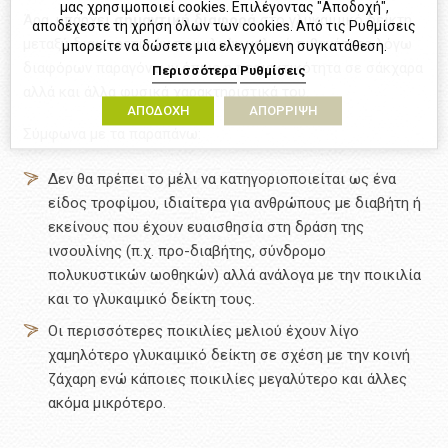
μας χρησιμοποιεί cookies. Επιλέγοντας "Αποδοχή",
Άρα, υπάρχει
σημαντική
διαφορά
στο γλυκαιμικό δείκτη
αποδέχεστε τη χρήση όλων των cookies. Από τις Ρυθμίσεις
μεταξύ διαφορετικών ποικιλιών μελιού πιθανότητα λόγω
μπορείτε να δώσετε μια ελεγχόμενη συγκατάθεση.
διαφόρων παραγόντων όπως η περιεκτικότητα σε σάκχαρα
Περισσότερα
Ρυθμίσεις
αλλά και άλλα φυσικά χαρακτηριστικά του.
ΑΠΟΔΟΧΗ
ΑΠΟΡΡΙΨΗ
Σύμφωνα με τα παραπάνω:
Δεν θα πρέπει το μέλι να κατηγοριοποιείται ως ένα
είδος τροφίμου, ιδιαίτερα για ανθρώπους με διαβήτη ή
εκείνους που έχουν ευαισθησία στη δράση της
ινσουλίνης (π.χ. προ-διαβήτης, σύνδρομο
πολυκυστικών ωοθηκών) αλλά ανάλογα με την ποικιλία
και το γλυκαιμικό δείκτη τους.
Οι περισσότερες ποικιλίες μελιού έχουν λίγο
χαμηλότερο γλυκαιμικό δείκτη σε σχέση με την κοινή
ζάχαρη ενώ κάποιες ποικιλίες μεγαλύτερο και άλλες
ακόμα μικρότερο.