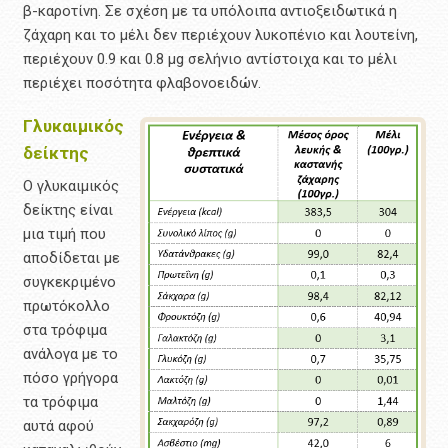
β-καροτίνη. Σε σχέση με τα υπόλοιπα αντιοξειδωτικά η
ζάχαρη και το μέλι δεν περιέχουν λυκοπένιο και λουτείνη,
περιέχουν 0.9 και 0.8 μg σελήνιο αντίστοιχα και το μέλι
περιέχει ποσότητα φλαβονοειδών.
Γλυκαιμικός
δείκτης
Ο γλυκαιμικός
δείκτης είναι
μια τιμή που
αποδίδεται με
συγκεκριμένο
πρωτόκολλο
στα τρόφιμα
ανάλογα με το
πόσο γρήγορα
τα τρόφιμα
αυτά αφού