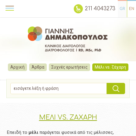
211 4043273
GR
EN
Αρχική
Άρθρα
Συχνές ερωτήσεις
Μέλι vs. ζάχαρη
ΜΕΛΙ VS. ΖΑΧΑΡΗ
Επειδή το
μέλι
παράγεται φυσικά από τις μέλισσες,