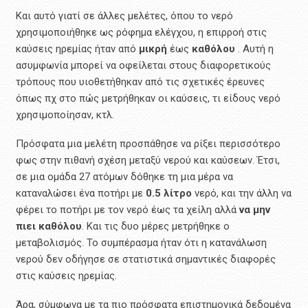
Και αυτό γιατί σε άλλες μελέτες, όπου το νερό
χρησιμοποιήθηκε ως ρόφημα ελέγχου, η επιρροή στις
καύσεις ηρεμίας ήταν από
μικρή
έως
καθόλου
. Αυτή η
ασυμφωνία μπορεί να οφείλεται στους διαφορετικούς
τρόπους που υιοθετήθηκαν από τις σχετικές έρευνες
όπως πχ στο πώς μετρήθηκαν οι καύσεις, τι είδους νερό
χρησιμοποίησαν, κτλ.
Πρόσφατα μια μελέτη προσπάθησε να ρίξει περισσότερο
φως στην πιθανή σχέση μεταξύ νερού και καύσεων. Έτσι,
σε μια ομάδα 27 ατόμων δόθηκε τη μια μέρα να
καταναλώσει ένα ποτήρι με
0.5
λίτρο
νερό, και την άλλη να
φέρει το ποτήρι με τον νερό έως τα χείλη αλλά
να μην
πιει καθόλου
. Και τις δυο μέρες μετρήθηκε ο
μεταβολισμός. Το συμπέρασμα ήταν ότι η κατανάλωση
νερού δεν οδήγησε σε στατιστικά σημαντικές διαφορές
στις καύσεις ηρεμίας.
Άρα, σύμφωνα με τα πιο πρόσφατα επιστημονικά δεδομένα