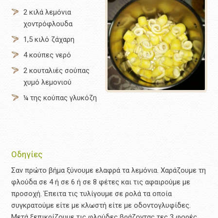
2 κιλά λεμόνια
χοντρόφλουδα
1,5 κιλό ζάχαρη
4 κούπες νερό
2 κουταλιές σούπας
χυμό λεμονιού
¼ της κούπας γλυκόζη
Οδηγίες
Σαν πρώτο βήμα ξύνουμε ελαφρά τα λεμόνια. Χαράζουμε τη
φλούδα σε 4 ή σε 6 ή σε 8 φέτες και τις αφαιρούμε με
προσοχή. Έπειτα τις τυλίγουμε σε ρολά τα οποία
συγκρατούμε είτε με κλωστή είτε με οδοντογλυφίδες.
Μετά ξεπικρίζουμε τις φλούδες βράζοντας τες 3 φορές,