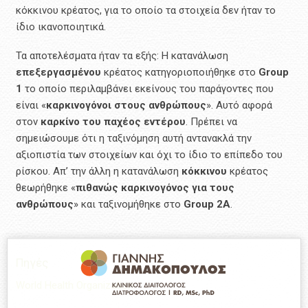
κόκκινου κρέατος, για το οποίο τα στοιχεία δεν ήταν το
ίδιο ικανοποιητικά.
Τα αποτελέσματα ήταν τα εξής: Η κατανάλωση
επεξεργασμένου
κρέατος κατηγοριοποιήθηκε στο
Group
1
το οποίο περιλαμβάνει εκείνους του παράγοντες που
είναι «
καρκινογόνοι στους ανθρώπους
». Αυτό αφορά
στον
καρκίνο του παχέος εντέρου
. Πρέπει να
σημειώσουμε ότι η ταξινόμηση αυτή αντανακλά την
αξιοπιστία των στοιχείων και όχι το ίδιο το επίπεδο του
ρίσκου. Απ’ την άλλη η κατανάλωση
κόκκινου
κρέατος
θεωρήθηκε «
πιθανώς καρκινογόνος για τους
ανθρώπους
» και ταξινομήθηκε στο
Group 2A
.
Πηγές
World Health Organization