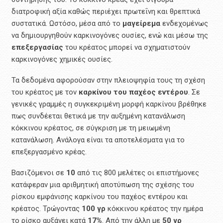
διατροφική αξία καθώς περιέχει πρωτεΐνη και θρεπτικά
συστατικά. Ωστόσο, μέσα από το
μαγείρεμα
ενδεχομένως
να δημιουργηθούν καρκινογόνες ουσίες, ενώ και μέσω της
επεξεργασίας
του κρέατος μπορεί να σχηματιστούν
καρκινογόνες χημικές ουσίες.
Τα δεδομένα αφορούσαν στην πλειοψηφία τους τη σχέση
του κρέατος με τον
καρκίνου του παχέος εντέρου
. Σε
γενικές γραμμές η συγκεκριμένη μορφή καρκίνου βρέθηκε
πως συνδέεται θετικά με την αυξημένη κατανάλωση
κόκκινου κρέατος, σε σύγκριση με τη μειωμένη
κατανάλωση. Ανάλογα είναι τα αποτελέσματα για το
επεξεργασμένο κρέας.
Βασιζόμενοι σε
10
από τις 800 μελέτες οι επιστήμονες
κατάφεραν μια αριθμητική αποτύπωση της σχέσης του
ρίσκου εμφάνισης καρκίνου του παχέος εντέρου και
κρέατος. Τρώγοντας
100 γρ
κόκκινου κρέατος την ημέρα
το ρίσκο αυξάνει κατά
17%
. Από την άλλη με
50 γρ