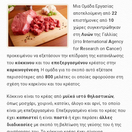
Μια Oμάδα Εργασίας
αποτελούμενη από
22
επιστήμονες από
10
χώρες συγκεντρώθηκαν
στη
Λυών
της Γαλλίας
(στο
I
nternational
A
gency
for
R
esearch on
C
ancer)
προκειμένου να εξετάσουν την επίδραση της κατανάλωσης
του
κόκκινου
και του
επεξεργασμένου
κρέατος στην
καρκινογένεση
. Η ομάδα για το σκοπό αυτό εξέτασε
περισσότερες από
800
μελέτες οι οποίες αφορούσαν στη
σχέση του καρκίνου και του κρέατος.
Κόκκινο είναι το κρέας από
μυϊκό
ιστό
θηλαστικών
,
όπως μοσχάρι, χοιρινό, κατσίκι, άλογο και αρνί, το οποίο
είναι μη επεξεργασμένο. Επεξεργασμένο είναι το κρέας που
έχει
καπνιστεί
ή είναι
παστό
ή έχει περάσει
άλλες
διαδικασίες
με σκοπό τη βελτίωση της γεύσης του ή της
συντήρησης του. Το κόκκινο κρέας έχει σίγουρα