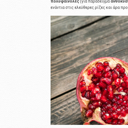
πολυφαινόλες
(για παράδειγμα
ανθοκυα
ενάντια στις ελεύθερες ρίζες και άρα πρ