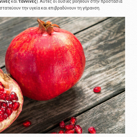
νίνες
και
ταννίνες
). Αυτές οι ουσίες βοηθούν στην προστασία
οστατεύουν την υγεία και επιβραδύνουν τη γήρανση.