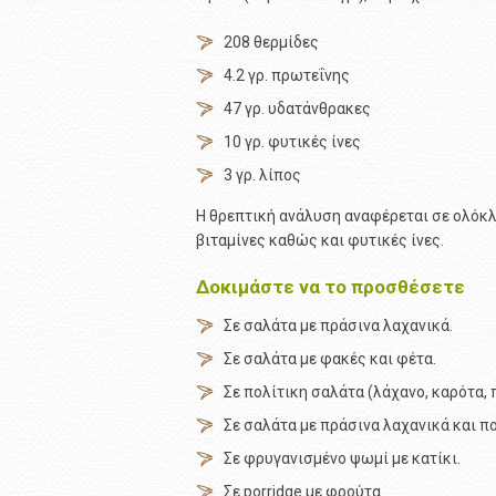
208 θερμίδες
4.2 γρ. πρωτεΐνης
47 γρ. υδατάνθρακες
10 γρ. φυτικές ίνες
3 γρ. λίπος
Η θρεπτική ανάλυση αναφέρεται σε ολόκλη
βιταμίνες καθώς και φυτικές ίνες.
Δοκιμάστε να το προσθέσετε
Σε σαλάτα με πράσινα λαχανικά.
Σε σαλάτα με φακές και φέτα.
Σε πολίτικη σαλάτα (λάχανο, καρότα, π
Σε σαλάτα με πράσινα λαχανικά και π
Σε φρυγανισμένο ψωμί με κατίκι.
Σε porridge με φρούτα.