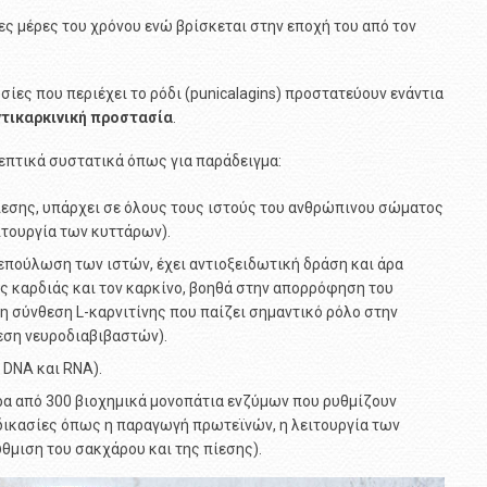
ς μέρες του χρόνου ενώ βρίσκεται στην εποχή του από τον
σίες που περιέχει το ρόδι (punicalagins) προστατεύουν ενάντια
ντικαρκινική προστασία
.
ρεπτικά συστατικά όπως για παράδειγμα:
ίεσης, υπάρχει σε όλους τους ιστούς του ανθρώπινου σώματος
ιτουργία των κυττάρων).
 επούλωση των ιστών, έχει αντιοξειδωτική δράση και άρα
ς καρδιάς και τον καρκίνο, βοηθά στην απορρόφηση του
η σύνθεση L-καρνιτίνης που παίζει σημαντικό ρόλο στην
εση νευροδιαβιβαστών).
 DNA και RNA).
ρα από 300 βιοχημικά μονοπάτια ενζύμων που ρυθμίζουν
δικασίες όπως η παραγωγή πρωτεϊνών, η λειτουργία των
θμιση του σακχάρου και της πίεσης).