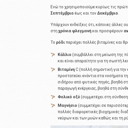
Ενώ το χρησιμοποιούμε κυρίως τις πρώτε
Σεπτέμβριο
έως και τον
Δεκέμβριο
.
Υπάρχουν ενδείξεις ότι, κάποιες άλλες ου
στη
χρόνια
φλεγμονή
και προσφέρουν
α
Το
ρόδι
περιέχει πολλές βιταμίνες και θ
Κάλλιο
(συμβάλλει στη μείωση της π
και είναι απαραίτητο για τη σωστή λε
Βιταμίνη
C (πολλή σημαντική για την
προστατεύει ενάντια στα νοσήματα τη
σιδήρου από φυτικές πηγές, βοηθά στ
παραγωγή ενέργειας, βοηθά στη σύνθ
Φολικό
οξύ
(συμμετέχει στη σύνθεση
Μαγνήσιο
(συμμετέχει σε περισσότε
πολλές διαφορετικές βιοχημικές δια
νεύρων και των μυών καθώς και τη ρύ