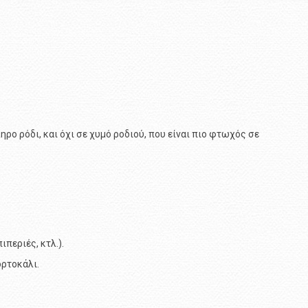
ρο ρόδι, και όχι σε χυμό ροδιού, που είναι πιο φτωχός σε
ιπεριές, κτλ.).
ορτοκάλι.