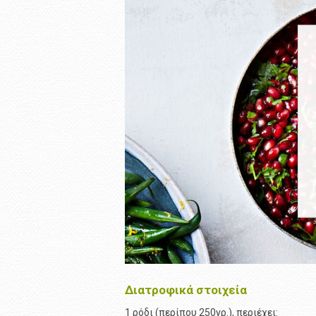
Διατροφικά στοιχεία
1 ρόδι (περίπου 250γρ.), περιέχει: