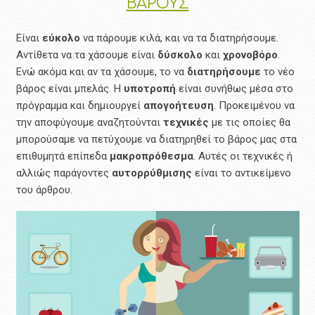
ΒΑΡΟΥΣ
Είναι
εύκολο
να πάρουμε κιλά, και να τα διατηρήσουμε.
Αντίθετα να τα χάσουμε είναι
δύσκολο
και
χρονοβόρο
.
Ενώ ακόμα και αν τα χάσουμε, το να
διατηρήσουμε
το νέο
βάρος είναι μπελάς. Η
υποτροπή
είναι συνήθως μέσα στο
πρόγραμμα και δημιουργεί
απογοήτευση
. Προκειμένου να
την αποφύγουμε αναζητούνται
τεχνικές
με τις οποίες θα
μπορούσαμε να πετύχουμε να διατηρηθεί το βάρος μας στα
επιθυμητά επίπεδα
μακροπρόθεσμα
. Αυτές οι τεχνικές ή
αλλιώς παράγοντες
αυτορρύθμισης
είναι το αντικείμενο
του άρθρου.