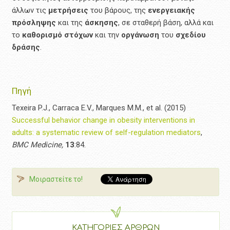
άλλων τις
μετρήσεις
του βάρους, της
ενεργειακής
πρόσληψης
και της
άσκησης
, σε σταθερή βάση, αλλά και
το
καθορισμό
στόχων
και την
οργάνωση
του
σχεδίου
δράσης
.
Πηγή
Texeira P.J., Carraca E.V., Marques M.M., et al. (2015)
Successful behavior change in obesity interventions in
adults: a systematic review of self-regulation mediators
,
BMC Medicine,
13
:84.
Μοιραστείτε το!
ΚΑΤΗΓΟΡΙΕΣ ΑΡΘΡΩΝ