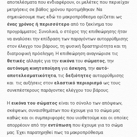
αποτελέσματα που ενδιαφέρουν, οι μελέτες που περιείχαν
μετρήσεις σε βάθος χρόνου προτιμήθηκαν. Να
σημειώσουμε πως εδώ το μακροπρόθεσμα ορίζεται ως
ένας χρόνος
ή
περισσότερο
από το ξεκίνημα του
προγράμματος. Συνολικά, ο στόχος της επιθεώρησης ήταν
να αναλύσει την επίδραση των παραγόντων αυτορρύθμισης
στον έλεγχο του βάρους, τη φυσική δραστηριότητα και τη
διατροφική πρόσληψη. Η επιθεώρηση αναγνώρισε τις
θετικές
αλλαγές για την
εικόνα
του
σώματος
, την
αυτόνομη
κινητοποίηση
για
άσκηση
, την
αυτό-
αποτελεσματικότητα
, τις
δεξιότητες
αυτορρύθμισης
και τις αυξήσεις στον
ελαστικό περιορισμό
ως τους
συνεπέστερους παράγοντες ελέγχου του βάρους.
Η
εικόνα του σώματος
είναι το σύνολο των απόψεων,
σκέψεων, συναισθημάτων που έχουμε για το σώμα μας
καθώς και οι συμπεριφορές που υιοθετούμε και οι οποίες
απορρέουν από την
εντύπωση
που έχουμε για το σώμα
μας. Έχει παρατηρηθεί πως τα μακροπρόθεσμα