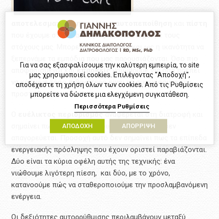
αποτελεσματικότητα
είναι η
αυτοπεποίθηση
και
πίστη
που έχουμε στην ικανότητά μας να πετύχουμε τους
στόχους μας. Μπορεί να κατανοηθεί και ως η ικανότητα να
ξεπερνάμε τα εμπόδια που μας παρουσιάζονται. Όσο πιο
Για να σας εξασφαλίσουμε την καλύτερη εμπειρία, το site
αποφασισμένοι και
επαρκείς
νοιώθουμε για όσα πρέπει
μας χρησιμοποιεί cookies. Επιλέγοντας "Αποδοχή",
να κάνουμε τόσο πιθανότερο είναι να συνεχίσουμε την
αποδέχεστε τη χρήση όλων των cookies. Από τις Ρυθμίσεις
προσπάθεια ως το τέλος.
μπορείτε να δώσετε μια ελεγχόμενη συγκατάθεση.
Περισσότερα
Ρυθμίσεις
Ο
ευέλικτος
περιορισμός
αναφέρεται στη διατροφή και
σημαίνει πως καμιά διατροφική συμπεριφορά δεν
ΑΠΟΔΟΧΗ
ΑΠΟΡΡΙΨΗ
απαγορεύεται. Προσοχή αυτό δεν σημαίνει πως τα επίπεδα
ενεργειακής πρόσληψης που έχουν οριστεί παραβιάζονται.
Δύο είναι τα κύρια οφέλη αυτής της τεχνικής: ένα
νιώθουμε λιγότερη πίεση, και δύο, με το χρόνο,
κατανοούμε πώς να σταθεροποιούμε την προσλαμβανόμενη
ενέργεια.
Οι δεξιότητες αυτορρύθμισης περιλαμβάνουν μεταξύ