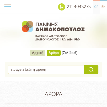
211 4043273
GR
EN
Αρχική
Άρθρα
(Σελίδα 6)
ΑΡΘΡΑ