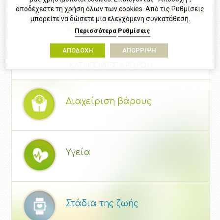
αποδέχεστε τη χρήση όλων των cookies. Από τις Ρυθμίσεις
Σελίδες
1
2
3
4
5
6
7
8
9
10
11
μπορείτε να δώσετε μια ελεγχόμενη συγκατάθεση.
12
13
14
15
16
17
Περισσότερα
Ρυθμίσεις
ΑΠΟΔΟΧΗ
ΑΠΟΡΡΙΨΗ
ΚΑΤΗΓΟΡΙΕΣ ΑΡΘΡΩΝ
Διαχείριση βάρους
Υγεία
Στάδια της ζωής