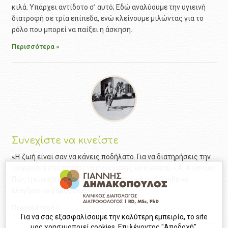
κιλά. Υπάρχει αντίδοτο σ’ αυτό; Εδώ αναλύουμε την υγιεινή
διατροφή σε τρία επίπεδα, ενώ κλείνουμε μιλώντας για το
ρόλο που μπορεί να παίξει η άσκηση.
Περισσότερα »
Συνεχίστε να κινείστε
«Η ζωή είναι σαν να κάνεις ποδήλατο. Για να διατηρήσεις την
ισορροπία σου πρέπει να συνεχίσεις να κινείσαι.» Α. Αϊνστάιν
Πώς η κίνηση και όχι μόνο η γυμναστική σας βοηθά να
ελέγξετε το βάρος σας.
Περισσότερα »
Για να σας εξασφαλίσουμε την καλύτερη εμπειρία, το site
μας χρησιμοποιεί cookies. Επιλέγοντας "Αποδοχή",