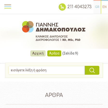
211 4043273
GR
EN
Αρχική
Άρθρα
(Σελίδα 9)
ΑΡΘΡΑ