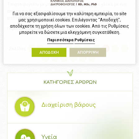
Τούρτα ψυγείου με μπανάνες. Ένα καλοκαιρινό γλυκό με ένα
από τα πιο δημοφιλή φρούτα. Ιδιαίτερα ελαφρύ και
Για να σας εξασφαλίσουμε την καλύτερη εμπειρία, το site
απολαυστικό.
μας χρησιμοποιεί cookies. Επιλέγοντας "Αποδοχή",
αποδέχεστε τη χρήση όλων των cookies. Από τις Ρυθμίσεις
Περισσότερα »
μπορείτε να δώσετε μια ελεγχόμενη συγκατάθεση.
Περισσότερα
Ρυθμίσεις
Σελίδες
1
2
3
4
5
6
7
8
9
10
11
ΑΠΟΔΟΧΗ
ΑΠΟΡΡΙΨΗ
12
13
14
15
16
17
ΚΑΤΗΓΟΡΙΕΣ ΑΡΘΡΩΝ
Διαχείριση βάρους
Υγεία